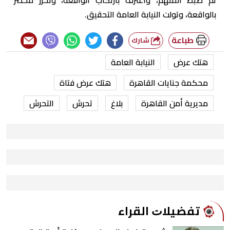
بالواقعة، وتولت النيابة العامة التحقيق.
طباعة
شارك
هتك عرض
النيابة العامة
محكمة جنايات القاهرة
هتك عرض فتاة
مديرية أمن القاهرة
بلاغ
تحرش
التحرش
ﺗﻔﻀﻴﻼﺕ اﻟﻘﺮاء