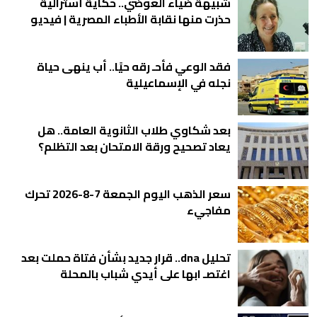
شبيهة ضياء العوضي.. حكاية أسترالية
حذرت منها نقابة الأطباء المصرية | فيديو
فقد الوعي فأحـ رقه حيًا.. أب ينهى حياة
نجله في الإسماعيلية
بعد شكاوي طلاب الثانوية العامة.. هل
يعاد تصحيح ورقة الامتحان بعد التظلم؟
سعر الذهب اليوم الجمعة 7-8-2026 تحرك
مفاجيء
تحليل dna.. قرار جديد بشأن فتاة حملت بعد
اغتصـ ابها على أيدي شباب بالمحلة