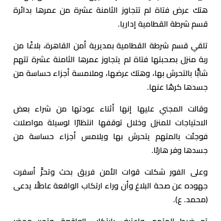
هتك عرض فتاة لم تتجاوز الثامنة عشرة من عمرها بدائرة
قسم شرطة القطامية إداريا.
تلقي قسم شرطة القطامية بمديرية أمن القاهرة، بلاغًا من
ربة منزل بصحبتها فتاة لم يتجاوز عمرها الثامنة عشرة تتهم
شابًّا بالتحرش بها، وهتك عرضها، وملامسة أجزاء حساسة من
جسدها كرهًا عنها.
وقالت المجني عليها إنها أثناء عودتها من شراء بعض
الاحتياجات للمنزل وخلال توقفها انتظارًا لوسيلة مواصلات
فوجئت بالمتهم يتحرش بها ويلامس أجزاء حساسة من
جسدها وفر هاربًا.
وعلى الفور شكلت قوات الأمن فريق بحث وتحرٍّ أسفرت
جهوده عن صحة البلاغ وأن وراء ارتكاب الواقعة عاطلًا يدعى
(محمد. ع).
تم ضبط المتهم، واعترف بارتكاب الواقعة، وتحرر محضر