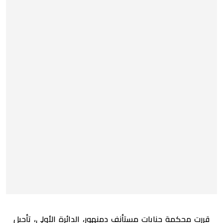
قررت محكمة جنايات مستأنف دمنهور، الدائرة الأولى، تأجيل