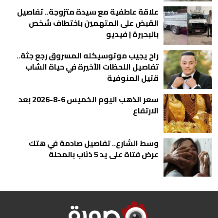
علاقة عاطفية مع سيدة متزوجة.. تفاصيل
القبض على المتهمين باختطاف شخص
بالبحيرة | فيديو
راح يجيب موتوسيكله المسروق رجع جثة..
تفاصيل اللحظات الأخيرة في حياة الشاب
قتيل المنوفية
سعر الذهب اليوم الخميس 6-8-2026 بعد
الارتفاع
وسط الشارع.. تفاصيل صادمة في هتك
عرض فتاة على يد 5 ذئاب بالمحلة