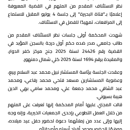
نظر الاستئناف المقدم من المتهم في القضية المعروفة
إعلاميًا بـ"فتاة البحيرة" إلى جلسة 4 يوليو المقبل للاستماع
إلى المرافعات، تمهيدًا للفصل في الاستئناف.
شهدت المحكمة أولى جلسات نظر الاستئناف المقدم من
طالب جامعي صدر ضده حكم أول درجة بالسجن المؤبد في
القضية رقم 24426 لسنة 2025 جنح مركز كفر الدوار،
والمقيدة برقم 1694 لسنة 2025 كلي شمال دمنهور.
وعقدت الجلسة برئاسة المستشار نبيل محمد عبد السلام ربيع،
وعضوية المستشارين مسعد فتحي محمد رفاعي، ومحمد
عبد الشافي محمد جمعة علي، ومحمد سامي بهي الدين
هيبة بسيوني.
قالت المجني عليها أمام المحكمة إنها تعرفت على المتهم
من خلال العمل التطوعي بإحدى الجمعيات الخيرية، وإنه وجه
إليها وإلى عدد من زملائهما دعوة لحضور حفل عيد ميلاده،
موهمًا الحضور بوجود أفراد أسرته وأصدقائه.