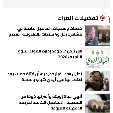
ﺗﻔﻀﻴﻼﺕ اﻟﻘﺮاء
كدمات وسحجات.. تفاصيل صادمة في
مشاجرة رجل و4 سيدات بالقليوبية | فيديو
هل تُرحل؟.. موعد إجازة المولد النبوي
الشريف 2026
تحليل dna.. قرار جديد بشأن فتاة حملت بعد
اغتصـ ابها على أيدي شباب بالمحلة
أنهي حياة زوجته وأسرتها خوفا من
الفضيحة.. التفاصيل الكاملة لجريمة
الدقهلية المروعة