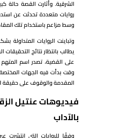
الشرقية. وأثارت القصة حالة كب
روايات متعددة تحدثت عن استد
وسط مزاعم باستخدام تلك المقا
وتباينت الروايات المتداولة ب
يطالب بانتظار نتائج التحقيقات 
على القضية، تصدر اسم المتهم 
وقت بدأت فيه الجهات المختصة ات
المقدمة والوقوف على حقيقة الو
بالآداب
وفقًا للروايات التي انتشرت 