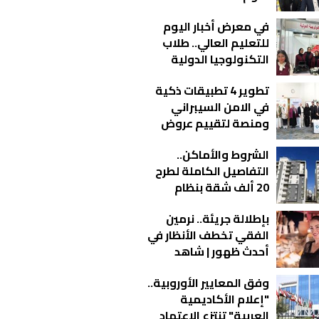
وتكنولوجيا الفضاء
في معرض أخبار اليوم
يبتكرون قمرًا صناعيًا
للتعليم العالي.. طلاب
تعليميًا وروفر
التكنولوجيا الدولية
للاستكشاف الذاتي صور
بالفيوم يعرضون جهازًا
تطوير 4 تطبيقات ذكية
ذكيًا يعتمد على الذكاء
في الامن السيبراني
الاصطناعي
ومنصة لتقييم عروض
الموردين للجهات
الشروط والأماكن..
الحكومية
التفاصيل الكاملة لطرح
20 ألف شقة بنظام
الإيجار التمليكي
بإطلالة جريئة.. نرمين
الفقي تخطف الأنظار في
أحدث ظهور | شاهد
وفق المعايير الأوروبية..
"إعلام الأكاديمية
العربية" تنتزع الاعتماد