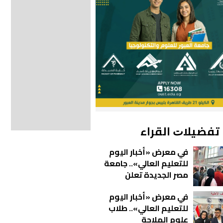
ﺗﻔﻀﻴﻼﺕ اﻟﻘﺮاء
في معرض «أخبار اليوم
للتعليم العالي».. جامعة
مصر الجديدة تعلن
خصومات تصل إلى 30%
في معرض «أخبار اليوم
للطلاب الجدد
للتعليم العالي».. طلاب
علوم الملاحة