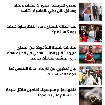
فيديو الخربشة.. تطورات مشاجرة فتاة
وسائق نقل ذكي بالقاهرة | شاهد
بعد الإحالة للمفتي.. ماذا ينتظر سارة خليفة
يوم 5 سبتمبر؟
مطابقة للعينة المأخوذة من المجني
عليها.. تقرير الطب الشرعي في قضية أشرف
داري يكشف مفاجآت جديدة
بيان تحذيري من الأرصاد.. حالة الطقس غدا
الجمعة 7-8-2026
خنقها بحزام ملابسها.. تفاصيل مقتل سيدة
دار السلام على يد زوجها