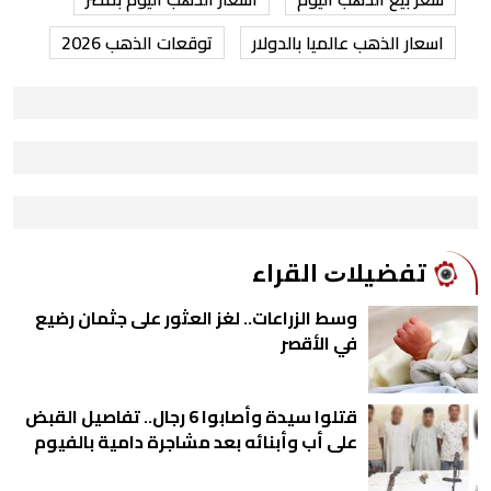
اسعار الذهب عالميا بالدولار
توقعات الذهب 2026
ﺗﻔﻀﻴﻼﺕ اﻟﻘﺮاء
وسط الزراعات.. لغز العثور على جثمان رضيع
في الأقصر
قتلوا سيدة وأصابوا 6 رجال.. تفاصيل القبض
على أب وأبنائه بعد مشاجرة دامية بالفيوم