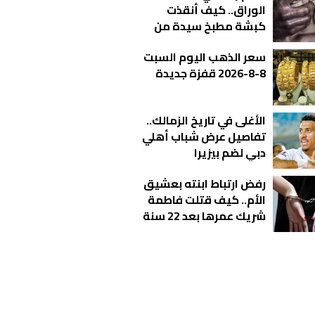
الوراق.. كيف أنقذت
كبشة مطبخ سيدة من
كابوس الاغتـ صاب؟
سعر الذهب اليوم السبت
8-8-2026 قفزة جديدة
الأغلى في تاريخ الزمالك..
تفاصيل عرض شباب أهلي
دبي لضم بيزيرا
رفض ارتباط ابنته بعشيق
الأم.. كيف قتلت فاطمة
شريك عمرها بعد 22 سنة
زواج؟