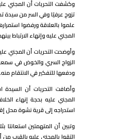
علموا بالعلاقة ورفضوا استمرارها
المجني عليه وإنهاء الارتباط بينهم
وأوضحت التحريات أن المجني عليه
الزواج السري والخوض في سمعة ال
ودفعها للتفكير في الانتقام منه.
وأضافت التحريات أن السيدة اس
المجني عليه بحجة إنهاء الخلا
استدراجه إلى قرية نشوة محل إق
وتبين أن المتهمتين استعانتا بث
التقوا بالمجني عليه بالقرب من أ