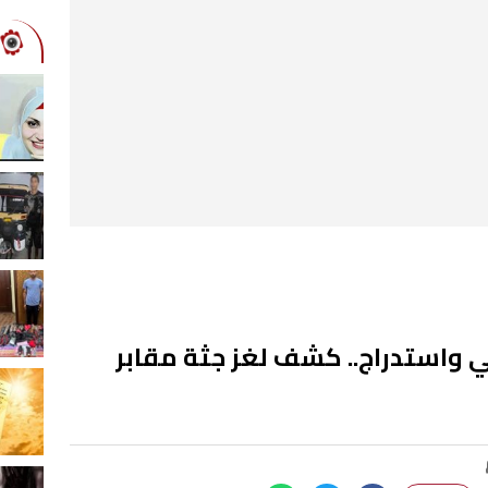
 واستدراج.. كشف لغز جثة مقابر