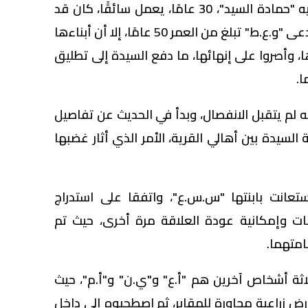
وكشفت التحريات أن المجني عليه "حمادة السيد"، 30 عامًا، يعمل سائقًا، كان قد
تزوج عرفيًا وفي السر من سيدة تدعى "و.ع.ط" تبلغ من العمر 50 عامًا، إلا أن أبناءها
، وأصروا على إنهائها، ما دفع السيدة إلى تطليق
ا.
 لم يتقبل الانفصال، وبدأ في الحديث عن تفاصيل
سيدة بين أهالي القرية، الأمر الذي أثار غضبها
تعانت بابنتها "س.س.ع"، واتفقا على استدراج
فات وإمكانية عودة العلاقة مرة أخرى، حيث تم
امتهما.
لاثة أشخاص آخرين هم "أ.ع" و"ي.ن" و"أ.م"، حيث
رض زراعية مجاورة للمقابر، ثم اصطحبوه إلى داخل