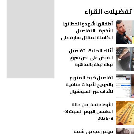
ﺗﻔﻀﻴﻼﺕ اﻟﻘﺮاء
أطفالها شهدوا لحظاتها
الأخيرة.. التفاصيل
الكاملة لمقتل سارة على
يد زوجها في عزبة الورد
أثناء الصلاة.. تفاصيل
القبض على لص سرق
توك توك بالقاهرة
تفاصيل ضبط المتهم
بالترويج لأدوات منافية
للآداب عبر السوشيال
ميديا في الإسكندرية
الأرصاد تحذر من حالة
الطقس اليوم السبت 8-
8-2026
فيلم رعب في شقة