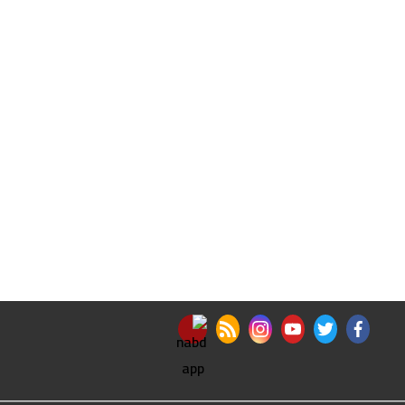
nabd app
rss feed
instagram
youtube
twitter
facebook