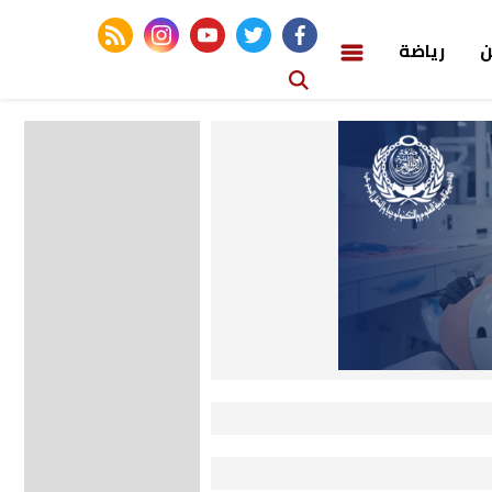
rss feed
instagram
youtube
twitter
facebook
ن
رياضة