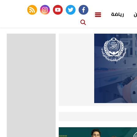
rss feed
instagram
youtube
twitter
facebook
ن
رياضة