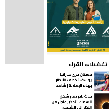
ﺗﻔﻀﻴﻼﺕ اﻟﻘﺮاء
فستان جريء.. رانيا
يوسف تخطف الأنظار
بهذه الإطلالة | شاهد
حدث نادر يغير شكل
السماء.. تحذير عاجل من
النظر إلى الشمس