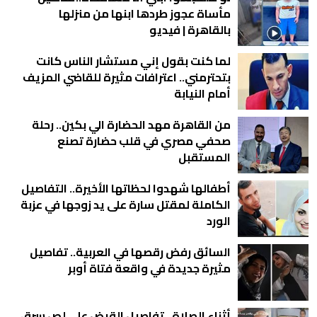
مأساة عجوز طردها ابنها من منزلها
بالقاهرة | فيديو
لما كنت بقول إني مستشار الناس كانت
بتحترمني.. اعترافات مثيرة للقاضي المزيف
أمام النيابة
من القاهرة مهد الحضارة الي بكين.. رحلة
صحفي مصري في قلب حضارة تصنع
المستقبل
أطفالها شهدوا لحظاتها الأخيرة.. التفاصيل
الكاملة لمقتل سارة على يد زوجها في عزبة
الورد
السائق رفض رقصها في العربية.. تفاصيل
مثيرة جديدة في واقعة فتاة أوبر
أثناء الصلاة.. تفاصيل القبض على لص سرق