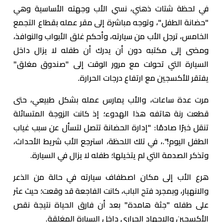
في لحظة شتات ذهني، نسي الأب وجهته الأساسية وهي
"حضانة الطفل"، وتوجه مباشرة إلى مقر عمله بقطاع التجمع
الخامس، ترجل الأب من سيارته، وأحكم غلق الأبواب والنوافذ،
ومضى إلى مكتبه دون أن يدرك أن طفله لا يزال داخل
السيارة التي تحولت مع مرور الوقت إلى "صندوق مغلق"
يفتقر للأكسجين مع ارتفاع درجات الحرارة.
مرت عدة ساعات، والأب يمارس عمله بشكل طبيعي، حتى
قطعت رنة هاتفه هذا الهدوء؛ إذ كانت الزوجة المتسائلة
تنقل خبرًا صادمًا: "إدارة الحضانة تتصل لتسأل عن سبب غياب
الطفل اليوم!".، في تلك اللحظة، استرجع الأب شريط الأحداث،
وتذكر الصدمة التي لم يتخيلها؛ طفله لا يزال في السيارة.
هرع الأب إلى مكان اصطفاف سيارته في حالة من الذعر
والانهيار، وبمجرد فتح الباب، كانت الفاجعة قد وقعت؛ حيث عثر
على طفله "جثة هامدة" بعد أن فارق الحياة نتيجة نقص
الأكسجين والإجهاد الحراري داخل السيارة المغلقة.