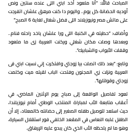
المباحث قائلًا: “أنا متعود أخد ابني اللى عنده سنتين ونص
أوديه الحضانة كل يوم.. واليوم دا كنت مرهق علشان اتفرجت
على ماتش مصر ونيوزيلاند اللى فضل شغال لغاية 6 الصبح”
وأضاف: “حطيته في الكنبة اللى ورا علشان ياخد راحته فنام..
وبعدها وصلت مكان شغلي وركنت العربية زى ما متعود
وقفلت الأبواب والشبابيك”.
وتابع: “بعد ذلك اتصلت بيا زوجتي وافتكرت إني نسيت ابني فى
العربية ونزلت زي المجنون وفتحت الباب لقيته ميت وكلمت
زوجتي وقولتلها”.
تعود تفاصيل الواقعة إلى صباح يوم الإثنين الماضي، في
أعقاب متابعة الأب لمباراة المنتخب الوطني أمام نيوزيلندا،
حيث استعد لتوصيل طفله الصغير إلى حضانته كالمعتاد، إلا أن
الطفل غلبه النعاس في المقعد الخلفي فور استقلال السيارة،
وهو ما لم يلحظه الأب الذي كان يبدو عليه الإرهاق.