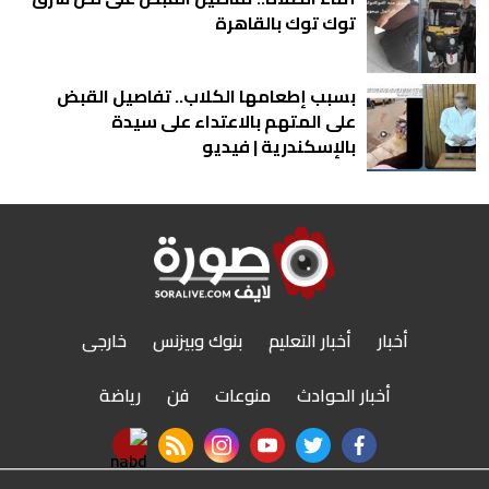
توك توك بالقاهرة
بسبب إطعامها الكلاب.. تفاصيل القبض
على المتهم بالاعتداء على سيدة
بالإسكندرية | فيديو
أخبار
أخبار التعليم
بنوك وبيزنس
خارجى
أخبار الحوادث
منوعات
فن
رياضة
nabd app
rss feed
instagram
youtube
twitter
facebook