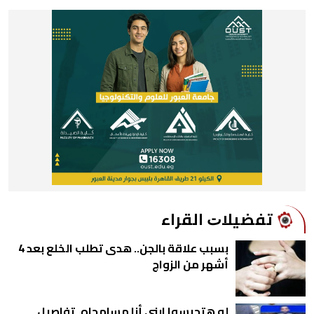
ﺗﻔﻀﻴﻼﺕ اﻟﻘﺮاء
بسبب علاقة بالجن.. هدى تطلب الخلع بعد 4
أشهر من الزواج
لو هتحبسوا ابني أنا مسامحاه..تفاصيل