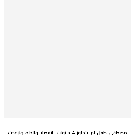
مصطفى طفل لم يتجاوز 4 سنوات، انفصلا والداه وتزوجت