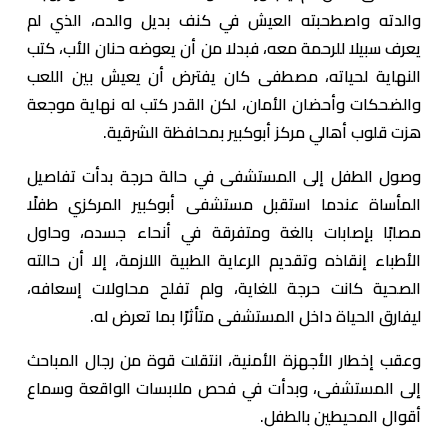
والدته واصطحبته العيش في كنف بديل والده، الذي لم
يعرف سبيلا للرحمة معه، فبدلا من أن يعوضه حنان الأب، كتب
النهاية لحياته، مصطفى كان يفترض أن يعيش بين اللعب
والضحكات وأحضان الأمان، لكن القدر كتب له نهاية موجعة
هزت قلوب أهالي مركز أبوكبير بمحافظة الشرقية.
وصول الطفل إلى المستشفى في حالة حرجة بدأت تفاصيل
المأساة عندما استقبل مستشفى أبوكبير المركزي طفلًا
مصابًا بإصابات بالغة ومتفرقة في أنحاء جسده، وحاول
الأطباء إنقاذه وتقديم الرعاية الطبية اللازمة، إلا أن حالته
الصحية كانت حرجة للغاية، ولم تفلح محاولات إسعافه،
ليفارق الحياة داخل المستشفى متأثرًا بما تعرض له.
وعقب إخطار الأجهزة الأمنية، انتقلت قوة من رجال المباحث
إلى المستشفى، وبدأت في فحص ملابسات الواقعة وسماع
أقوال المحيطين بالطفل.