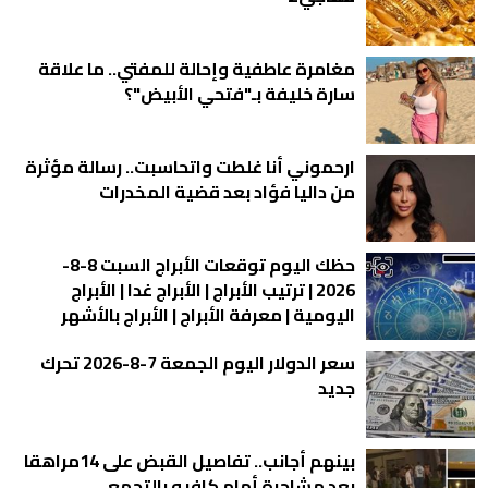
مغامرة عاطفية وإحالة للمفتي.. ما علاقة
سارة خليفة بـ"فتحي الأبيض"؟
ارحموني أنا غلطت واتحاسبت.. رسالة مؤثرة
من داليا فؤاد بعد قضية المخدرات
حظك اليوم توقعات الأبراج السبت 8-8-
2026 | ترتيب الأبراج | الأبراج غدا | الأبراج
اليومية | معرفة الأبراج | الأبراج بالأشهر
سعر الدولار اليوم الجمعة 7-8-2026 تحرك
جديد
بينهم أجانب.. تفاصيل القبض على 14مراهقا
بعد مشاجرة أمام كافيه بالتجمع