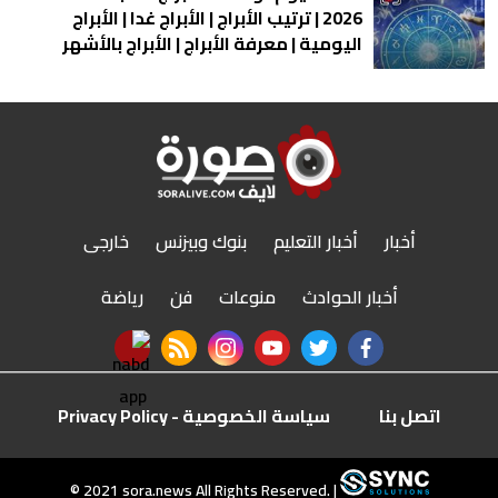
2026 | ترتيب الأبراج | الأبراج غدا | الأبراج
اليومية | معرفة الأبراج | الأبراج بالأشهر
أخبار
أخبار التعليم
بنوك وبيزنس
خارجى
أخبار الحوادث
منوعات
فن
رياضة
nabd app
rss feed
instagram
youtube
twitter
facebook
اتصل بنا
سياسة الخصوصية - Privacy Policy
r
© 2021 sora.news All Rights Reserved. |