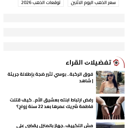
سعر الذهب اليوم الاثنين
توقعات الذهب 2026
ﺗﻔﻀﻴﻼﺕ اﻟﻘﺮاء
فوق الركبة.. بوسي تثير ضجة بإطلالة جريئة
| شاهد
رفض ارتباط ابنته بعشيق الأم.. كيف قتلت
فاطمة شريك عمرها بعد 22 سنة زواج؟
مش التكييف..جهاز بالمنزل يقضي على