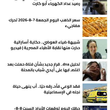
رصيد عداد الكهرباء أبو كارت
سعر الذهب اليوم الجمعة 7-8-2026 تحرك
مفاجيء
شبيهة ضياء العوضي.. حكاية أسترالية
حذرت منها نقابة الأطباء المصرية | فيديو
تحليل dna.. قرار جديد بشأن فتاة حملت بعد
اغتصـ ابها على أيدي شباب بالمحلة
فقد الوعي فأحـ رقه حيًا.. أب ينهى حياة
نجله في الإسماعيلية
حظك اليوم توقعات الأبراج السبت 8-8-