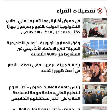
ﺗﻔﻀﻴﻼﺕ اﻟﻘﺮاء
في معرض أخبار اليوم للتعليم العالي.. طلاب
التكنولوجيا الدولية بالفيوم يعرضون جهازًا
ذكيًا يعتمد على الذكاء الاصطناعي
وفق المعايير الأوروبية.. "إعلام الأكاديمية
العربية" تنتزع الاعتماد الأكاديمي غير
المشروط من AQAS الألمانية
بإطلالة جريئة.. نرمين الفقي تخطف الأنظار
في أحدث ظهور | شاهد
رئيس جامعة القاهرة: معرض «أخبار اليوم
للتعليم العالي» منصة مهمة لمساعدة
الطلاب على اختيار مستقبلهم الأكاديمي
في معرض «أخبار اليوم للتعليم العالي»..