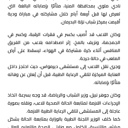
نادي ملوي بمحافظة المنيا، متأثرًا بإصاباته البالغة التي
تعرض لها قبل أربعة أيام خلال مشاركته في مباراة ودية
أقيمت بمركز شباب نزلة البدرمان.
وكان اللاعب قد أُصيب بكسر في فقرات الرقبة، وكسر في
الجمجمة، ونزيف بالمخ، إثر اصطدامه بلاعب من الفريق
المنافس أثناء كرة مشتركة في الهواء، ليسقط على أرض
الملعب في حالة حرجة.
وجرى نقل اللاعب إلى مستشفى ديرمواس، حيث احتجز داخل
العناية المركزة لتلقي الرعاية الطبية، قبل أن يُعلن عن وفاته
متأثرًا بإصاباته.
وكان جوهر نبيل، وزير الشباب والرياضة، قد وجه بسرعة اتخاذ
الإجراءات اللازمة لمتابعة الحالة الصحية للاعب، ونقله بصورة
عاجلة إلى المستشفى لتلقي الرعاية الطبية اللازمة.
كما كلف الوزير اللجنة الطبية بالوزارة بمتابعة الحالة بشكل
مباشر، والتنسيق الكامل مع وزارتي الصحة والتعليم العالي