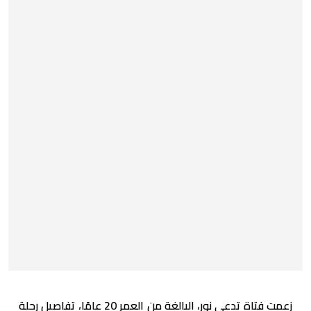
زعمت فتاة تدعى نور، البالغة من العمر 20 عامًا، تفاصيل رحلة