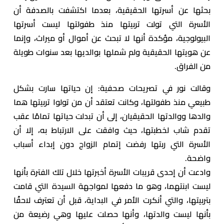
بحثها عن أسرتها الحقيقية، بعدما اكتشفت بالصدفة أن
الأسرة التي تولت تربيتها منذ طفولتها ليست أسرتها
البيولوجية، مؤكدة أنها لا تبحث عن أموال أو ميراث، وإنما
عن هويتها الحقيقية ولم شملها بوالديها بعد سنوات طويلة
من الفراق.
وقالت نور في تصريحات صحفية: إن حياتها سارت بشكل
طبيعي منذ طفولتها، وكانت تعتقد أن من تولوا تربيتها هما
والدها ووالدتها الحقيقيان، إلى أن تبدلت حياتها تمامًا عقب
تقدم شاب لخطبتها، حيث وافقت على الارتباط به، إلا أن
الأسرة التي ربتها رفضت إتمام الزواج دون إبداء أسباب
واضحة.
وادعت أن إحدى قريبات الأسرة أخبرتها خلال تلك الفترة بأنها
ليست ابنتهما، وهو ما دفعها لمواجهة السيدة التي قامت
بتربيتها، والتي أنكرت الأمر في البداية، قبل أن تعترف لاحقًا
بأنها ليست والدتها، وأنها حصلت عليها وهي رضيعة من