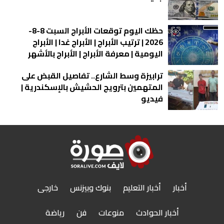
حظك اليوم توقعات الأبراج السبت 8-8-
2026 | ترتيب الأبراج | الأبراج غدا | الأبراج
اليومية | معرفة الأبراج | الأبراج بالأشهر
ترابيزة وسط الشارع.. تفاصيل القبض على
المتهمين بترويج الحشيش بالإسكندرية |
فيديو
أخبار
أخبار التعليم
بنوك وبيزنس
خارجى
أخبار الحوادث
منوعات
فن
رياضة