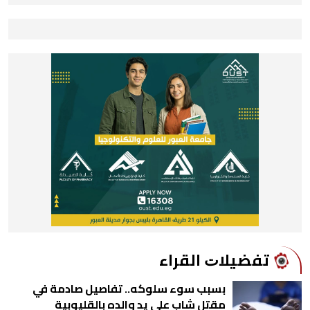
ﺗﻔﻀﻴﻼﺕ اﻟﻘﺮاء
بسبب سوء سلوكه.. تفاصيل صادمة في
مقتل شاب على يد والده بالقليوبية