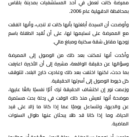
ممرضة كانت تعمل في أحد المستشفيات بمدينة بلقاس
بمحافظة الدقهلية عام 2006.
وأوضحت أن السيدة أبلغتها بأنها كانت لا تنجب، وأنها اتفقت
مع الممرضة على تسليمها لها، على أن تُقيد الطفلة باسم
زوجها مقابل شقة سكنية ومبلغ مالي.
وأكدت أنها تمكنت بعد ذلك من الوصول إلى الممرضة
وسؤالها عن حقيقة الواقعة، مشيرة إلى أن الأخيرة اعترفت
بما حدث، لكنها اختفت بعد ذلك وغادرت خارج البلاد، لتتوقف
كل خيوط الوصول إلى أسرتها الحقيقية.
وزعمت نور إن اكتشاف الحقيقة ترك أثرًا نفسيًا بالغًا عليها،
موضحة أنها تعيش منذ ذلك الوقت في رحلة بحث مستمرة
عن والديها، وتتساءل يوميًا عما إذا كانا ما زالا على قيد
الحياة، وما إذا كانا قد ظلا يبحثان عنها طوال السنوات
الماضية.
وادعت أن زوجها يساندها في رحلة البحث، مؤكدة أن مطلبها