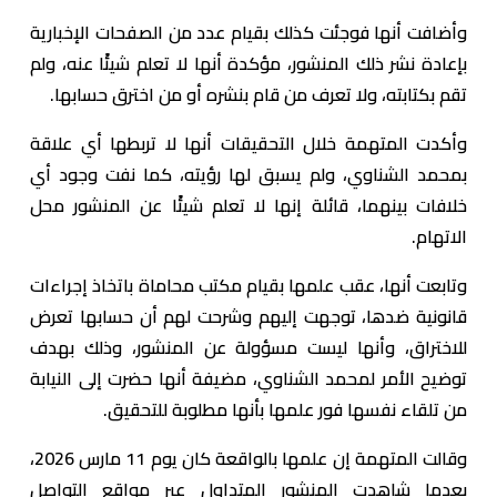
وأضافت أنها فوجئت كذلك بقيام عدد من الصفحات الإخبارية
بإعادة نشر ذلك المنشور، مؤكدة أنها لا تعلم شيئًا عنه، ولم
تقم بكتابته، ولا تعرف من قام بنشره أو من اخترق حسابها.
وأكدت المتهمة خلال التحقيقات أنها لا تربطها أي علاقة
بمحمد الشناوي، ولم يسبق لها رؤيته، كما نفت وجود أي
خلافات بينهما، قائلة إنها لا تعلم شيئًا عن المنشور محل
الاتهام.
وتابعت أنها، عقب علمها بقيام مكتب محاماة باتخاذ إجراءات
قانونية ضدها، توجهت إليهم وشرحت لهم أن حسابها تعرض
للاختراق، وأنها ليست مسؤولة عن المنشور، وذلك بهدف
توضيح الأمر لمحمد الشناوي، مضيفة أنها حضرت إلى النيابة
من تلقاء نفسها فور علمها بأنها مطلوبة للتحقيق.
وقالت المتهمة إن علمها بالواقعة كان يوم 11 مارس 2026،
بعدما شاهدت المنشور المتداول عبر مواقع التواصل