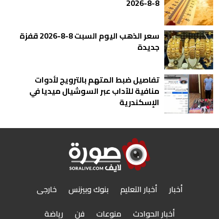
8-8-2026
سعر الذهب اليوم السبت 8-8-2026 قفزة
جديدة
تفاصيل ضبط المتهم بالترويج لأدوات
منافية للآداب عبر السوشيال ميديا في
الإسكندرية
أخبار
أخبار التعليم
بنوك وبيزنس
خارجى
أخبار الحوادث
منوعات
فن
رياضة