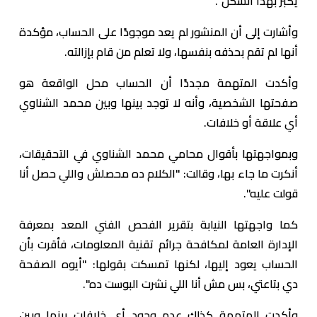
يكبر بهذا الشكل".
وأشارت إلى أن المنشور لم يعد موجودًا على الحساب، مؤكدة
أنها لم تقم بحذفه بنفسها، ولا تعلم من قام بإزالته.
وأكدت المتهمة مجددًا أن الحساب محل الواقعة هو
صفحتها الشخصية، وأنه لا توجد بينها وبين محمد الشناوي
أي علاقة أو خلافات.
وبمواجهتها بأقوال محامي محمد الشناوي في التحقيقات،
أنكرت ما جاء بها، وقالت: "الكلام ده محصلش واللي حصل أنا
قولت عليه".
كما واجهتها النيابة بتقرير الفحص الفني المعد بمعرفة
الإدارة العامة لمكافحة جرائم تقنية المعلومات، فأقرت بأن
الحساب يعود إليها، لكنها تمسكت بقولها: "أيوه الصفحة
دي بتاعتي، بس مش أنا اللي نشرت البوست ده".
وأكدت المتهمة كذلك عدم وجود أي خلافات بينها وبين