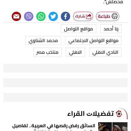
محصلش".
طباعة
شارك
رنا أحمد
مواقع التواصل
مواقع التواصل الاجتماعي
محمد الشناوي
النادي الاهلي
الاهلي
منتخب مصر
ﺗﻔﻀﻴﻼﺕ اﻟﻘﺮاء
السائق رفض رقصها في العربية.. تفاصيل