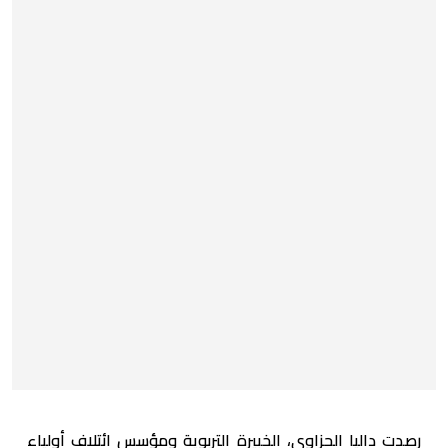
رصدت داليا الحزاوي، الخبيرة التربوية ومؤسس ائتلاف أولياء