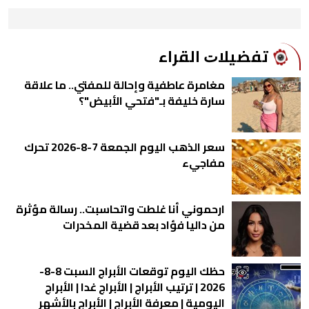
ﺗﻔﻀﻴﻼﺕ اﻟﻘﺮاء
مغامرة عاطفية وإحالة للمفتي.. ما علاقة
سارة خليفة بـ"فتحي الأبيض"؟
سعر الذهب اليوم الجمعة 7-8-2026 تحرك
مفاجيء
ارحموني أنا غلطت واتحاسبت.. رسالة مؤثرة
من داليا فؤاد بعد قضية المخدرات
حظك اليوم توقعات الأبراج السبت 8-8-
2026 | ترتيب الأبراج | الأبراج غدا | الأبراج
اليومية | معرفة الأبراج | الأبراج بالأشهر