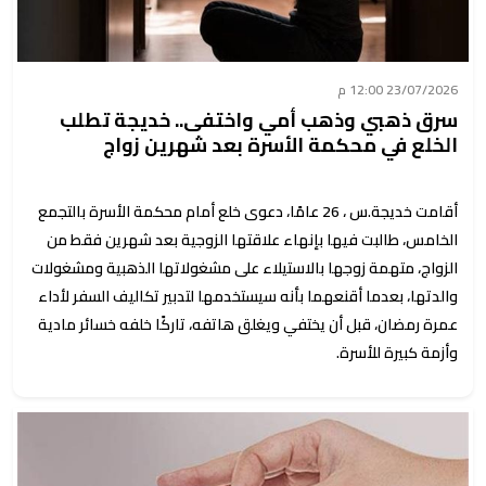
23/07/2026 12:00 م
سرق ذهبي وذهب أمي واختفى.. خديجة تطلب
الخلع في محكمة الأسرة بعد شهرين زواج
أقامت خديجة.س ، 26 عامًا، دعوى خلع أمام محكمة الأسرة بالتجمع
الخامس، طالبت فيها بإنهاء علاقتها الزوجية بعد شهرين فقط من
الزواج، متهمة زوجها بالاستيلاء على مشغولاتها الذهبية ومشغولات
والدتها، بعدما أقنعهما بأنه سيستخدمها لتدبير تكاليف السفر لأداء
عمرة رمضان، قبل أن يختفي ويغلق هاتفه، تاركًا خلفه خسائر مادية
وأزمة كبيرة للأسرة.