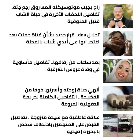
راح يجيب موتوسيكله المسروق رجع جثة..
تفاصيل اللحظات الأخيرة في حياة الشاب
قتيل المنوفية
تحليل dna.. قرار جديد بشأن فتاة حملت بعد
اغتصـ ابها على أيدي شباب بالمحلة
بعد ساعات من زفافها.. تفاصيل مأساوية
في وفاة عروس الشرقية
أنهي حياة زوجته وأسرتها خوفا من
الفضيحة.. التفاصيل الكاملة لجريمة
الدقهلية المروعة
علاقة عاطفية مع سيدة متزوجة.. تفاصيل
القبض على المتهمين باختطاف شخص
بالبحيرة | فيديو