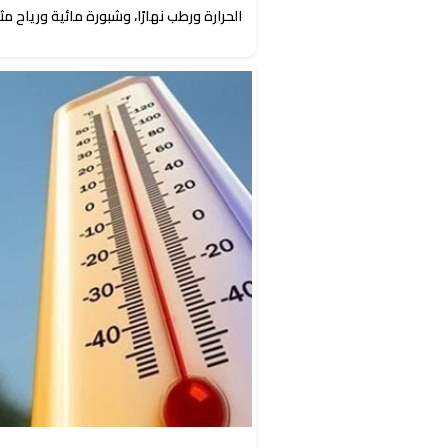
الحرارة ورطب نهارًا، وشبورة مائية ورياح م