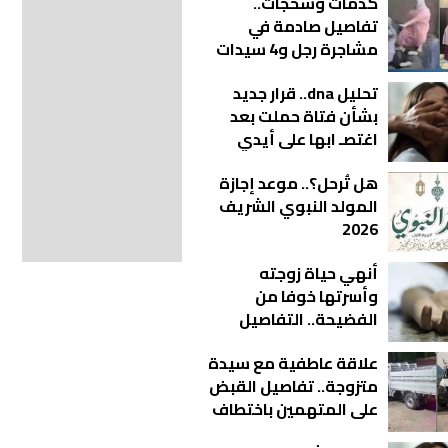
كدمات وسحجات..
تفاصيل صادمة في
مشاجرة رجل و4 سيدات
بالقليوبية | فيديو
تحليل dna.. قرار جديد
بشأن فتاة حملت بعد
اغتصـ ابها على أيدي
شباب بالمحلة
هل تُرحل؟.. موعد إجازة
المولد النبوي الشريف
2026
أنهي حياة زوجته
وأسرتها خوفا من
الفضيحة.. التفاصيل
الكاملة لجريمة
علاقة عاطفية مع سيدة
الدقهلية المروعة
متزوجة.. تفاصيل القبض
على المتهمين باختطاف
شخص بالبحيرة | فيديو