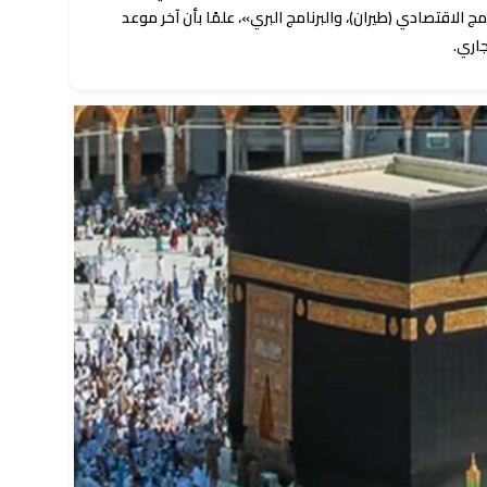
مج الاقتصادي (طيران)، والبرنامج البري»، علمًا بأن آخر موعد