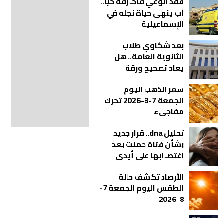
فقد الوعي فأحـ رقه حيًا..
أب ينهى حياة نجله في
الإسماعيلية
بعد شكاوي طلاب
الثانوية العامة.. هل
يعاد تصحيح ورقة
الامتحان بعد التظلم؟
سعر الذهب اليوم
الجمعة 7-8-2026 تحرك
مفاجيء
تحليل dna.. قرار جديد
بشأن فتاة حملت بعد
اغتصـ ابها على أيدي
شباب بالمحلة
الأرصاد تكشف حالة
الطقس اليوم الجمعة 7-
8-2026