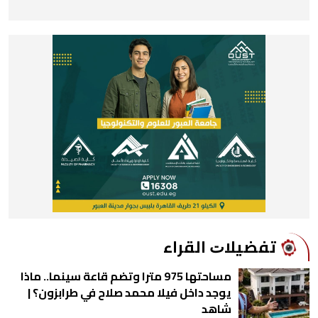
ﺗﻔﻀﻴﻼﺕ اﻟﻘﺮاء
مساحتها 975 مترا وتضم قاعة سينما.. ماذا
يوجد داخل فيلا محمد صلاح في طرابزون؟ |
شاهد