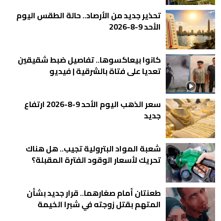
تحذير جديد من الأرصاد.. حالة الطقس اليوم
الأحد 9-8-2026
كانوا بيعاكسوها.. تفاصيل ضبط شقيقين
تعديا على فتاة بالشرقية | فيديو
سعر الذهب اليوم الأحد 9-8-2026 ارتفاع
جديد
شعبة المواد البترولية تجيب.. هل هناك
تحريك لأسعار الوقود الفترة المقبلة؟
طعنتان أمام صغارهما.. قرار جديد بشأن
المتهم بقتل زوجته في شبرا الخيمة