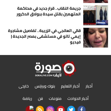
جريمة النقاب.. قرار جديد في محاكمة
المتهمين بقتل سيدة ببولاق الدكرور
قالي اتعالجي في الزريبة.. تفاصيل مشاجرة
إيمي تاتو في مستشفى بمصر الجديدة |
فيديو
أخبار
أخبار التعليم
بنوك وبيزنس
خارجى
أخبار الحوادث
منوعات
فن
رياضة
nabd app
rss feed
instagram
youtube
twitter
facebook