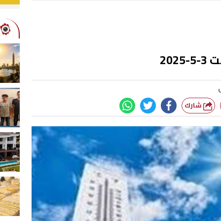
202
شارك