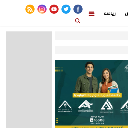
rss feed
instagram
youtube
twitter
facebook
ن
رياضة