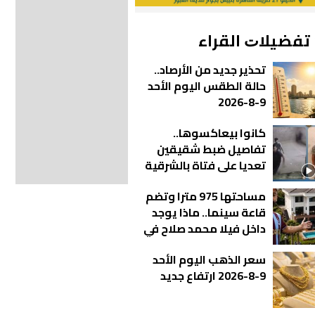
ﺗﻔﻀﻴﻼﺕ اﻟﻘﺮاء
تحذير جديد من الأرصاد..
حالة الطقس اليوم الأحد
9-8-2026
كانوا بيعاكسوها..
تفاصيل ضبط شقيقين
تعديا على فتاة بالشرقية
| فيديو
مساحتها 975 مترا وتضم
قاعة سينما.. ماذا يوجد
داخل فيلا محمد صلاح في
طرابزون؟ | شاهد
سعر الذهب اليوم الأحد
9-8-2026 ارتفاع جديد