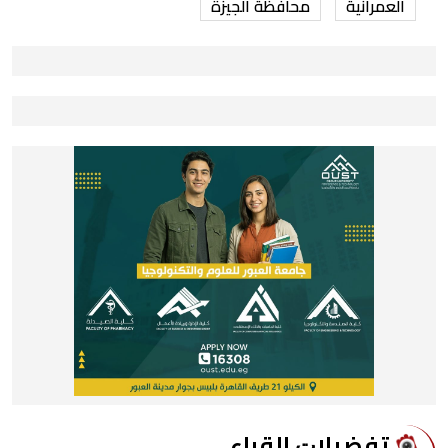
العمرانية
محافظة الجيزة
ﺗﻔﻀﻴﻼﺕ اﻟﻘﺮاء