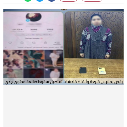
رقص بملابس خليعة وألفاظ خادشة.. تفاصيل سقوط صانعة محتوى جدي