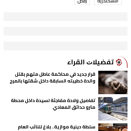
الاسكندرية
رقص
ﺗﻔﻀﻴﻼﺕ اﻟﻘﺮاء
قرار جديد في محاكمة عاطل متهم بقتل
والدة خطيبته السابقة داخل شقتها بالمرج
تفاصيل ولادة مفاجئة لسيدة داخل محطة
مترو حدائق المعادي
سلطة دينية موازية.. بلاغ للنائب العام