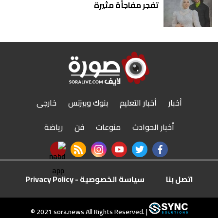
تفجر مفاجأة مثيرة
أخبار
أخبار التعليم
بنوك وبيزنس
خارجى
أخبار الحوادث
منوعات
فن
رياضة
nabd app
rss feed
instagram
youtube
twitter
facebook
اتصل بنا
سياسة الخصوصية - Privacy Policy
r
© 2021 sora.news All Rights Reserved. |