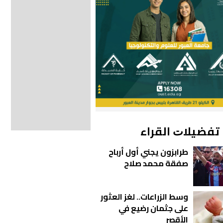
ﺗﻔﻀﻴﻼﺕ اﻟﻘﺮاء
طرابزون يجني أول أرباح
صفقة محمد صلاح
وسط الزراعات.. لغز العثور
على جثمان رضيع في
الأقصر