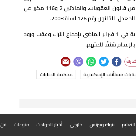
المواد 267/2، 268، 290/1، 3، 4 من قانون العقوبات، والمادتين 2 و116 مكرر من
وقضت محكمة جنايات الإسكندرية في 1 فبراير الماضي بإجماع الآراء وعقب ورود
لإعدام شنقًا للمتهم.
نايات مستأنف الإسكندرية
محكمة الجنايات
 التعليم
بنوك وبيزنس
خارجى
أخبار الحوادث
منوعات
فن