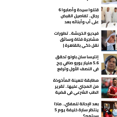
قتلوا سيدة وأصابوا 6
رجال.. تفاصيل القبض
على أب وأبنائه بعد
مشاجرة دامية بالفيوم
فيديو الخربشة.. تطورات
مشاجرة فتاة وسائق
نقل ذكي بالقاهرة |
شاهد
إنتيسا سان باولو تحقق
5.6 مليار يورو صافي ربح
في النصف الأول وترفع
توقعات أرباح 2026
مطابقة للعينة المأخوذة
من المجني عليها.. تقرير
الطب الشرعي في قضية
أشرف داري يكشف
بعد الإحالة للمفتي.. ماذا
مفاجآت جديدة
ينتظر سارة خليفة يوم 5
سبتمبر؟