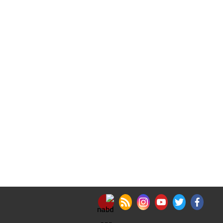
nabd app
rss feed
instagram
youtube
twitter
facebook