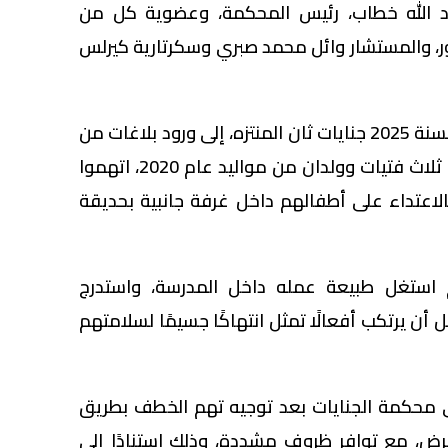
عبد الله خطاب، رئيس المحكمة، وعضوية كل من
ر، والمستشار وائل محمد صبري وسكرتارية كيرلس
تعود وقائع القضية رقم 27965 لسنة 2025 جنايات ثان المنتزه، إلى ورود بلاغات من
أولياء أمور خمسة أطفال، بينهم ثلاث فتيات وولدان من مواليد عام 2020، اتهموا
لاعتداء على أطفالهم داخل غرفة جانبية بحديقة
استغل طبيعة عمله داخل المدرسة، واستدرج
 أن يرتكب أفعالًا تمثل انتهاكًا جسيمًا لسلامتهم
إلى محكمة الجنايات بعد توجيه تهم الخطف بطريق
لعرض، مع توافر ظروف مشددة، وذلك استنادًا إلى