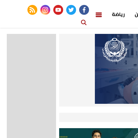
rss feed
instagram
youtube
twitter
facebook
ن
رياضة