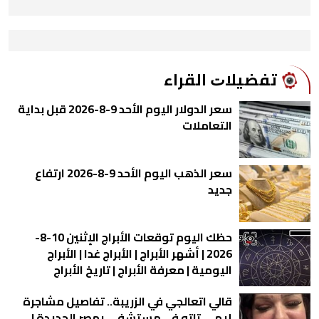
ﺗﻔﻀﻴﻼﺕ اﻟﻘﺮاء
سعر الدولار اليوم الأحد 9-8-2026 قبل بداية
التعاملات
سعر الذهب اليوم الأحد 9-8-2026 ارتفاع
جديد
حظك اليوم توقعات الأبراج الإثنين 10-8-
2026 | أشهر الأبراج | الأبراج غدا | الأبراج
اليومية | معرفة الأبراج | تاريخ الأبراج
قالي اتعالجي في الزريبة.. تفاصيل مشاجرة
إيمي تاتو في مستشفى بمصر الجديدة |