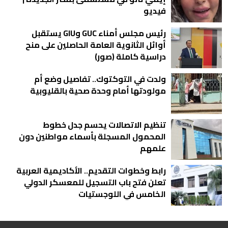
فيديو
رئيس مجلس أمناء GUC وGIU يستقبل
أوائل الثانوية العامة الحاصلين على منح
دراسية كاملة (صور)
ولدت في التوكتوك.. تفاصيل وضع أم
مولودتها أمام وحدة صحية بالقليوبية
تنظيم الاتصالات يحسم جدل خطوط
المحمول المسجلة بأسماء مواطنين دون
علمهم
رابط وخطوات التقديم.. الأكاديمية العربية
تعلن فتح باب التسجيل للمعسكر الدولي
الخامس في اللوجستيات