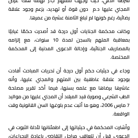
شرطة الدقي، حيث وجهت للمتهم ب.ر تهمة هتك عرض
المجني عليها د.م دون قوة أو تهديد، بزعم وجود علاقة
رضائية، رغم كونها لم تبلغ الثامنة عشرة من عمرها.
وكانت محكمة الجنايات أول درجة قد أصدرت حكمًا غيابيًا
بمعاقبة المتهم بالسجن لمدة 10 سنوات، مع إلزامه
بالمصاريف الجنائية، وإحالة الدعوى المدنية إلى المحكمة
المختصة.
وجاء في حيثيات حكم أول درجة أن تحريات المباحث أفادت
بوجود علاقة عاطفية بين المتهم والمجني عليها، وأنه
عاشرها برضاها مع علمه بسنها، فيما أكد تقرير مصلحة
الطب الشرعي وصورة قيد الميلاد أن المجني عليها من مواليد
7 مارس 2006، وهو ما أثبت عدم بلوغها السن القانونية وقت
الواقعة.
وأشارت المحكمة في حيثياتها إلى اطمئنانها لأدلة الثبوت في
الدعوى، قبل أن تتعاقب مراحل التقاضي بإعادة الإجراءات،