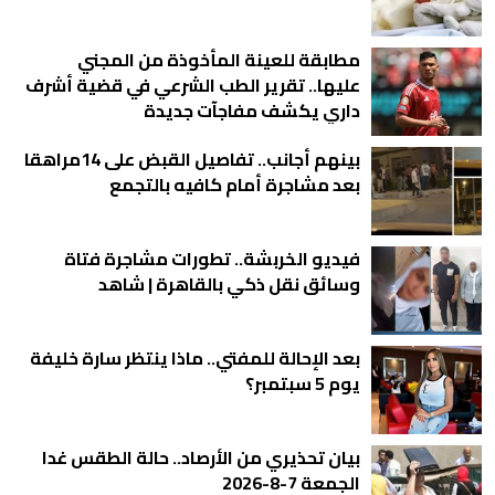
مطابقة للعينة المأخوذة من المجني
عليها.. تقرير الطب الشرعي في قضية أشرف
داري يكشف مفاجآت جديدة
بينهم أجانب.. تفاصيل القبض على 14مراهقا
بعد مشاجرة أمام كافيه بالتجمع
فيديو الخربشة.. تطورات مشاجرة فتاة
وسائق نقل ذكي بالقاهرة | شاهد
بعد الإحالة للمفتي.. ماذا ينتظر سارة خليفة
يوم 5 سبتمبر؟
بيان تحذيري من الأرصاد.. حالة الطقس غدا
الجمعة 7-8-2026