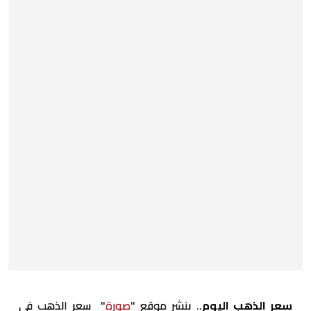
سعر الذهب اليوم
.. ينشر موقع "
صورة
" سعر الذهب في