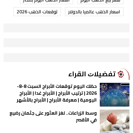
اسعار الذهب عالميا بالدولار
توقعات الذهب 2026
ﺗﻔﻀﻴﻼﺕ اﻟﻘﺮاء
حظك اليوم توقعات الأبراج السبت 8-8-
2026 | ترتيب الأبراج | الأبراج غدا | الأبراج
اليومية | معرفة الأبراج | الأبراج بالأشهر
وسط الزراعات.. لغز العثور على جثمان رضيع
في الأقصر