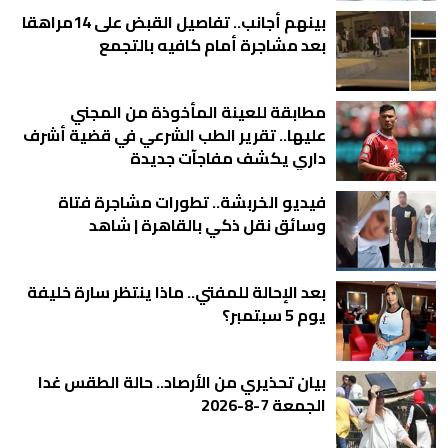
بينهم أجانب.. تفاصيل القبض على 14مراهقا
بعد مشاجرة أمام كافيه بالتجمع
مطابقة للعينة المأخوذة من المجني
عليها.. تقرير الطب الشرعي في قضية أشرف
داري يكشف مفاجآت جديدة
فيديو الخربشة.. تطورات مشاجرة فتاة
وسائق نقل ذكي بالقاهرة | شاهد
بعد الإحالة للمفتي.. ماذا ينتظر سارة خليفة
يوم 5 سبتمبر؟
بيان تحذيري من الأرصاد.. حالة الطقس غدا
الجمعة 7-8-2026