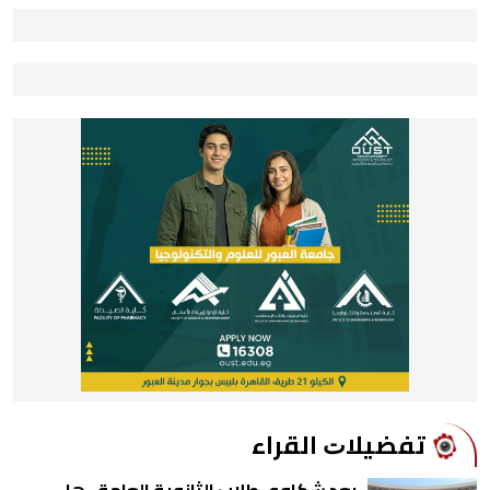
ﺗﻔﻀﻴﻼﺕ اﻟﻘﺮاء
بعد شكاوي طلاب الثانوية العامة.. هل