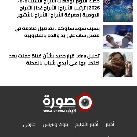
حظك اليوم توقعات الأبراج السبت 8-8-
2026 | ترتيب الأبراج | الأبراج غدا | الأبراج
اليومية | معرفة الأبراج | الأبراج بالأشهر
بسبب سوء سلوكه.. تفاصيل صادمة في
مقتل شاب على يد والده بالقليوبية
تحليل dna.. قرار جديد بشأن فتاة حملت بعد
اغتصـ ابها على أيدي شباب بالمحلة
أخبار
أخبار التعليم
بنوك وبيزنس
خارجى