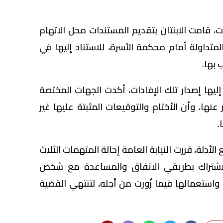
، قامت الابنتان بتقديم المستندات محل الاتهام
داولة أمام محكمة الأسرة، للاستناد إليها في
 بها.
يها إصدار تلك الإفادات، أكدت الجهات المختصة
نها، وأن الأختام والتوقيعات المثبتة عليها غير
.
دلة، قررت النيابة العامة إحالة المتهمات الثلاث
لاشتراك بطريقي الاتفاق والمساعدة مع شخص
استعمالها فيما زُورت من أجله، لتنتهي القضية