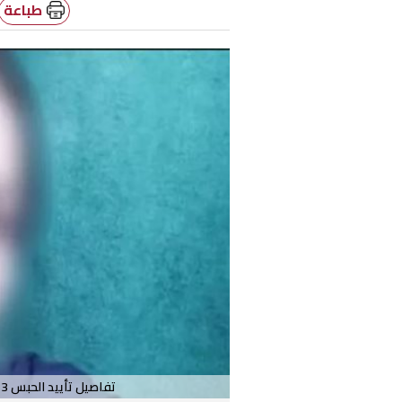
طباعة
تفاصيل تأييد الحبس 3 سنوات للمتهمة بتزوير مفردات مرتب طليقها