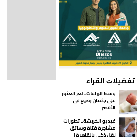
ﺗﻔﻀﻴﻼﺕ اﻟﻘﺮاء
وسط الزراعات.. لغز العثور
على جثمان رضيع في
الأقصر
فيديو الخربشة.. تطورات
مشاجرة فتاة وسائق
نقل ذكي بالقاهرة |