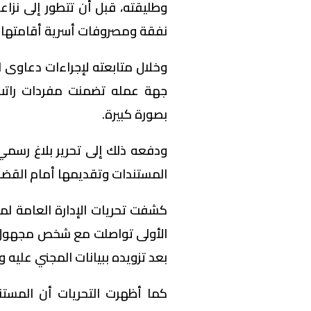
وطليقته، قبل أن تتطور إلى نزا
نفقة ومصروفات أسرية أقامتها الأ
وخلال متابعته لإجراءات دعاوى 
جهة عمله تضمنت مفردات راتب ت
بصورة كبيرة.
ودفعه ذلك إلى تحرير بلاغ رسمي ا
المستندات وتقديمها أمام القضا
كشفت تحريات الإدارة العامة لم
الأولى تواصلت مع شخص مجهول لت
بعد تزويده ببيانات المجني عليه و
كما أظهرت التحريات أن المستن