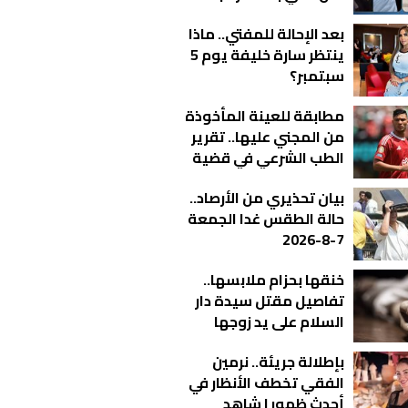
شاهد
بعد الإحالة للمفتي.. ماذا
ينتظر سارة خليفة يوم 5
سبتمبر؟
مطابقة للعينة المأخوذة
من المجني عليها.. تقرير
الطب الشرعي في قضية
أشرف داري يكشف
بيان تحذيري من الأرصاد..
مفاجآت جديدة
حالة الطقس غدا الجمعة
7-8-2026
خنقها بحزام ملابسها..
تفاصيل مقتل سيدة دار
السلام على يد زوجها
بإطلالة جريئة.. نرمين
الفقي تخطف الأنظار في
أحدث ظهور | شاهد