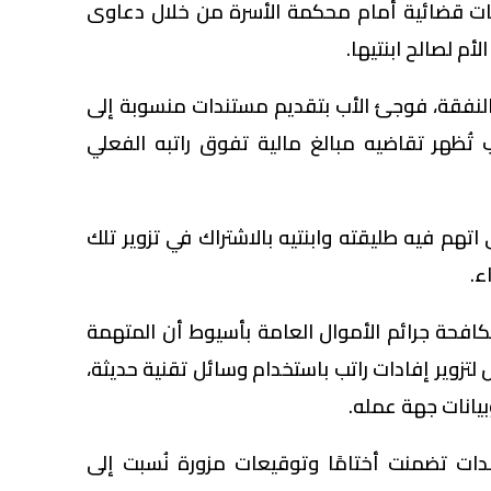
عات قضائية أمام محكمة الأسرة من خلال دعاوى
م لصالح ابنتيها.
النفقة، فوجئ الأب بتقديم مستندات منسوبة إلى
ُظهر تقاضيه مبالغ مالية تفوق راتبه الفعلي
تهم فيه طليقته وابنتيه بالاشتراك في تزوير تلك
ء.
كافحة جرائم الأموال العامة بأسيوط أن المتهمة
زوير إفادات راتب باستخدام وسائل تقنية حديثة،
بيانات جهة عمله.
دات تضمنت أختامًا وتوقيعات مزورة نُسبت إلى