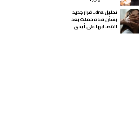
تحليل dna.. قرار جديد
بشأن فتاة حملت بعد
اغتصـ ابها على أيدي
شباب بالمحلة