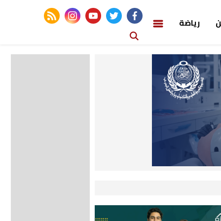
rss feed
instagram
youtube
twitter
facebook
ن
رياضة