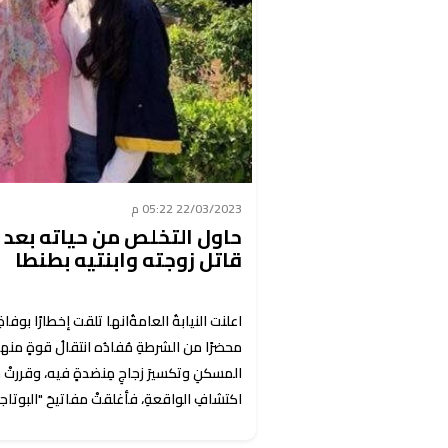
22/03/2023 05:22 م
حاول التخلص من حياته بعد ال
قاتل زوجته وابنتيه بطنطا
اعلنت النيابةُ العامةُانها تلقت إخطارًا بوفاةِ 
محضرًا من الشرطةِ مُفادُه انتقالُ قوةٍ منها ل
المسكنِ وتكسيرَ زجاجِ مِنضدةٍ فيه، وقررتْ مق
اكتشافِ الواقعةِ، فأغلقتْ مفاتيحَ "البوتاجا