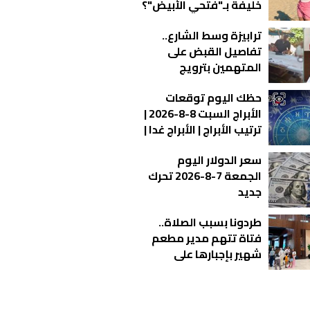
خليفة بـ"فتحي الأبيض"؟
ترابيزة وسط الشارع..
تفاصيل القبض على
المتهمين بترويج
الحشيش بالإسكندرية |
حظك اليوم توقعات
فيديو
الأبراج السبت 8-8-2026 |
ترتيب الأبراج | الأبراج غدا |
الأبراج اليومية | معرفة
سعر الدولار اليوم
الأبراج | الأبراج بالأشهر
الجمعة 7-8-2026 تحرك
جديد
طردونا بسبب الصلاة..
فتاة تتهم مدير مطعم
شهير بإجبارها على
المغادرة