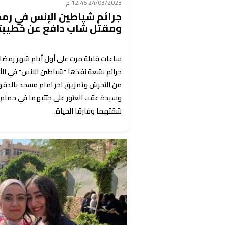
24/03/2023 12:46 م
جرائم شياطين الإنس في رم
ومقتل شاب دافع عن خطيبت
ساعات قليلة مرت على أول أيام شهر رمضا
جرائم بشعة نفذها "شياطين الانس" في الأي
من التحرش وتمزيق اخر امام مسجد بالدقه
وسيدة عقب العثور على جثتيهما في حمام ش
شقتهما وفارقا الحياة.