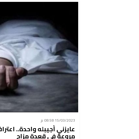
15/03/2023 08:58 م
عايزني أجيبله واحدة.. اعت
مروعة في قعدة مزاج