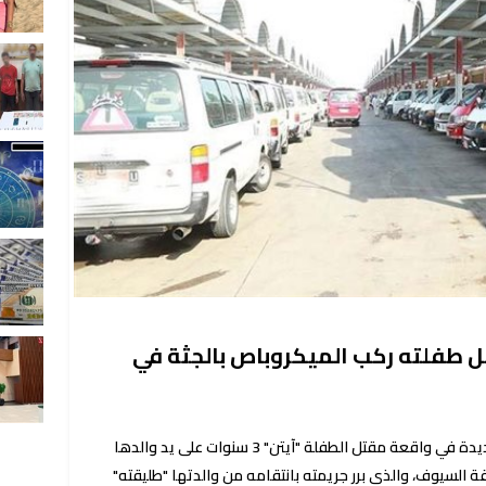
تل طفلته ركب الميكروباص بالجثة في
كشفت تحقيقات النيابة العامة تفاصيل جديدة في واقعة مقتل الطفلة "آيتن" 3 سنوات على يد والدها
 السيوف، والذي برر جريمته بانتقامه من والدتها "طليقته"