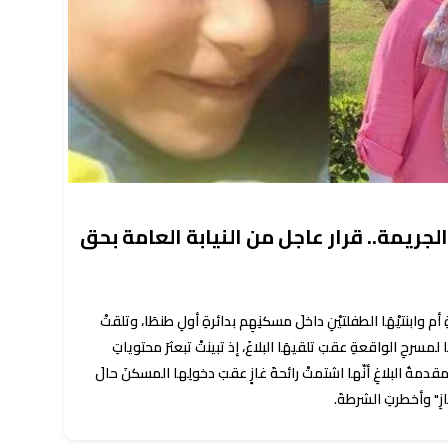
جريمة.. قرار عاجل من النيابة العامة بحق
أم وابنتيْهَا الطفلتيْنِ داخلَ مسكنِهِم بدائرةِ أولِ طنطَا، وتلقتْ
مسرحِ الواقعةِ عقبَ تلقيهَا البلاغَ، إذ تبينتْ تبعثرَ محتوياتِ
دمةُ البلاغِ أنّها اشتمتْ رائحةَ غازٍ عقبَ دخولِها المسكنَ حالَ
زِ" وأخطرتِ الشرطةَ.