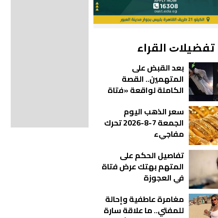
الأبراج
الأبراج
|
|
الأبراج
الأبراج
بالأشهر
بالأشهر
ﺗﻔﻀﻴﻼﺕ اﻟﻘﺮاء
بعد القبض على
المتهمين.. القصة
الكاملة لواقعة «فتاة
الأوبر»
سعر الذهب اليوم
الجمعة 7-8-2026 تحرك
مفاجيء
تفاصيل الحكم على
المتهم بهتك عرض فتاة
في العجوزة
مغامرة عاطفية وإحالة
للمفتي.. ما علاقة سارة