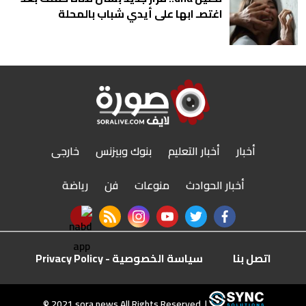
اغتصـ ابها على أيدي شباب بالمحلة
أخبار
أخبار التعليم
بنوك وبيزنس
خارجى
أخبار الحوادث
منوعات
فن
رياضة
nabd app
rss feed
instagram
youtube
twitter
facebook
اتصل بنا
سياسة الخصوصية - Privacy Policy
r
© 2021 sora.news All Rights Reserved. |