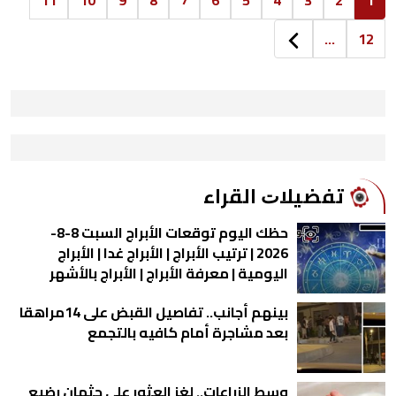
11
10
9
8
7
6
5
4
3
2
1
...
12
ﺗﻔﻀﻴﻼﺕ اﻟﻘﺮاء
حظك اليوم توقعات الأبراج السبت 8-8-
2026 | ترتيب الأبراج | الأبراج غدا | الأبراج
اليومية | معرفة الأبراج | الأبراج بالأشهر
بينهم أجانب.. تفاصيل القبض على 14مراهقا
بعد مشاجرة أمام كافيه بالتجمع
وسط الزراعات.. لغز العثور على جثمان رضيع