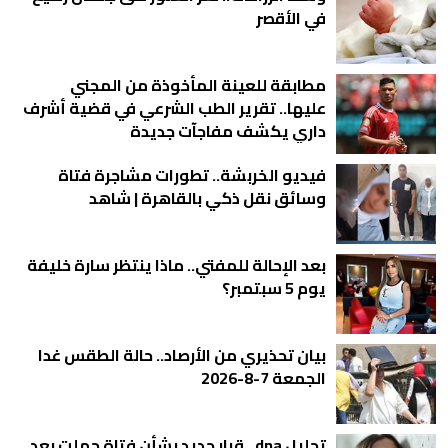
في الأقصر
مطابقة للعينة المأخوذة من المجني
عليها.. تقرير الطب الشرعي في قضية أشرف
داري يكشف مفاجآت جديدة
فيديو الخربشة.. تطورات مشاجرة فتاة
وسائق نقل ذكي بالقاهرة | شاهد
بعد الإحالة للمفتي.. ماذا ينتظر سارة خليفة
يوم 5 سبتمبر؟
بيان تحذيري من الأرصاد.. حالة الطقس غدا
الجمعة 7-8-2026
تحليل dna.. قرار جديد بشأن فتاة حملت بعد