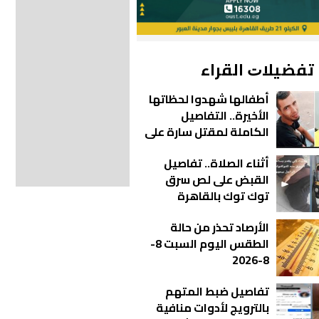
ﺗﻔﻀﻴﻼﺕ اﻟﻘﺮاء
أطفالها شهدوا لحظاتها
الأخيرة.. التفاصيل
الكاملة لمقتل سارة على
يد زوجها في عزبة الورد
أثناء الصلاة.. تفاصيل
القبض على لص سرق
توك توك بالقاهرة
الأرصاد تحذر من حالة
الطقس اليوم السبت 8-
8-2026
تفاصيل ضبط المتهم
بالترويج لأدوات منافية