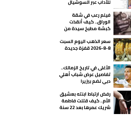
للآداب عبر السوشيال
ميديا في الإسكندرية
فيلم رعب في شقة
الوراق.. كيف أنقذت
كبشة مطبخ سيدة من
كابوس الاغتـ صاب؟
سعر الذهب اليوم السبت
8-8-2026 قفزة جديدة
الأغلى في تاريخ الزمالك..
تفاصيل عرض شباب أهلي
دبي لضم بيزيرا
رفض ارتباط ابنته بعشيق
الأم.. كيف قتلت فاطمة
شريك عمرها بعد 22 سنة
زواج؟