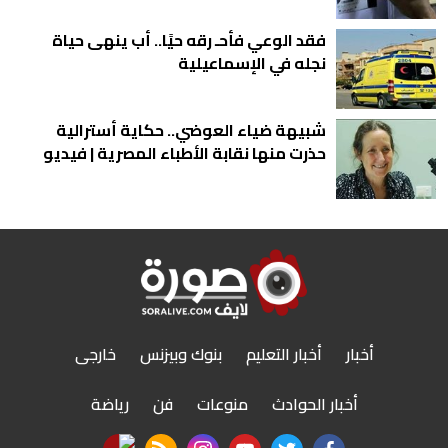
فقد الوعي فأحـ رقه حيًا.. أب ينهى حياة
نجله في الإسماعيلية
شبيهة ضياء العوضي.. حكاية أسترالية
حذرت منها نقابة الأطباء المصرية | فيديو
أخبار
أخبار التعليم
بنوك وبيزنس
خارجى
أخبار الحوادث
منوعات
فن
رياضة
nabd app
rss feed
instagram
youtube
twitter
facebook