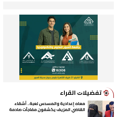
ﺗﻔﻀﻴﻼﺕ اﻟﻘﺮاء
معاه إعدادية والمسدس لعبة.. أشقاء
القاضي المزيف يكشفون مفاجآت صادمة