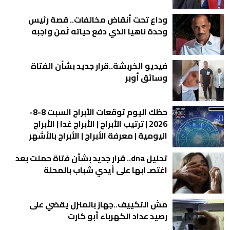
وداع تحت أنقاض مخالفات.. قصة رئيس
وحدة ناهيا الذي دفع حياته ثمن واجبه
فيديو الخربشة..قرار جديد بشأن الفتاة
وسائق أوبر
حظك اليوم توقعات الأبراج السبت 8-8-
2026 | ترتيب الأبراج | الأبراج غدا | الأبراج
اليومية | معرفة الأبراج | الأبراج بالأشهر
تحليل dna.. قرار جديد بشأن فتاة حملت بعد
اغتصـ ابها على أيدي شباب بالمحلة
مش التكييف..جهاز بالمنزل يقضي على
رصيد عداد الكهرباء أبو كارت