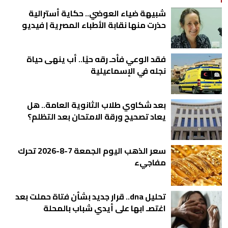
شبيهة ضياء العوضي.. حكاية أسترالية
حذرت منها نقابة الأطباء المصرية | فيديو
فقد الوعي فأحـ رقه حيًا.. أب ينهى حياة
نجله في الإسماعيلية
بعد شكاوي طلاب الثانوية العامة.. هل
يعاد تصحيح ورقة الامتحان بعد التظلم؟
سعر الذهب اليوم الجمعة 7-8-2026 تحرك
مفاجيء
تحليل dna.. قرار جديد بشأن فتاة حملت بعد
اغتصـ ابها على أيدي شباب بالمحلة