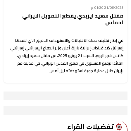
21/06/2025 01:20 م
مقتل سعيد ايزيدي يقطع التمويل الايراني
لحماس
في إطار تكثيف حملة الاغتيالات والاستهداف الدقيق التي تنفذها
إسرائيل ضد قيادات إيرانية بارزة، أعلن وزير الدفاع الإسرائيلي إسرائيلي
كاتس فجر اليوم، السبت 21 يونيو 2025، عن مقتل سعيد إيزادي،
القائد الرفيع المستوى في فيلق القدس الإيراني، في مدينة قم
بإيران خلال عملية جوية استهدفته ليل أمس.
ﺗﻔﻀﻴﻼﺕ اﻟﻘﺮاء