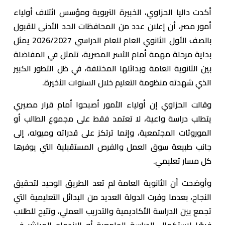
أكدت داليا الحزاوي، الخبيرة التربوية ومؤسس ائتلاف أولياء
أمور مصر، أن إعلان عدد من المحافظات الحد الأدنى للقبول
بالصف الأول الثانوي العام للعام الدراسي 2026/2027 يمثل
بداية مرحلة مهمة أمام الأسر المصرية، تتمثل في المفاضلة
بين الثانوية العامة وبدائلها المختلفة، في ظل التطور الكبير
الذي شهدته منظومة التعليم خلال السنوات الأخيرة.
وقالت الحزاوي إن أولياء الأمور أصبحوا أمام قرار مصيري
يتطلب دراسة واعية، لا تعتمد فقط على مجموع الطالب أو
الموروثات المجتمعية، وإنما ترتكز على قدراته وميوله، إلى
جانب طبيعة سوق العمل والفرص المستقبلية التي يوفرها
كل مسار تعليمي.
وأوضحت أن الثانوية العامة لم تعد الطريق الوحيد لتحقيق
النجاح، بعدما وفرت الدولة العديد من البدائل التعليمية التي
تجمع بين الدراسة الأكاديمية والتدريب العملي، وتتيح للطلاب
فرصًا لاستكمال الدراسة الجامعية أو الاندماج المباشر في