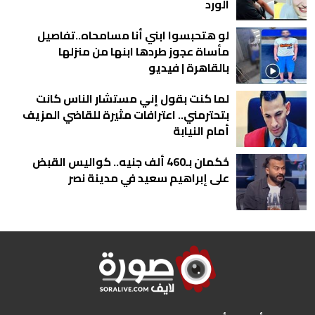
الورد
لو هتحبسوا ابني أنا مسامحاه..تفاصيل
مأساة عجوز طردها ابنها من منزلها
بالقاهرة | فيديو
لما كنت بقول إني مستشار الناس كانت
بتحترمني.. اعترافات مثيرة للقاضي المزيف
أمام النيابة
حُكمان بـ460 ألف جنيه.. كواليس القبض
على إبراهيم سعيد في مدينة نصر