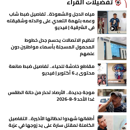
ﺗﻔﻀﻴﻼﺕ اﻟﻘﺮاء
مياه الدجل والشعوذة.. تفاصيل ضبط شاب
وعمه بتهمة التعدي على والدته وشقيقته
في الشرقية | فيديو
تنظيم الاتصالات يحسم جدل خطوط
المحمول المسجلة بأسماء مواطنين دون
علمهم
مقاطع خادشة للحياء.. تفاصيل ضبط صانعة
محتوى بـ 6 أكتوبر | فيديو
موجة جديدة.. الأرصاد تحذر من حالة الطقس
غدا الأحد 9-8-2026
أطفالها شهدوا لحظاتها الأخيرة.. التفاصيل
الكاملة لمقتل سارة على يد زوجها في عزبة