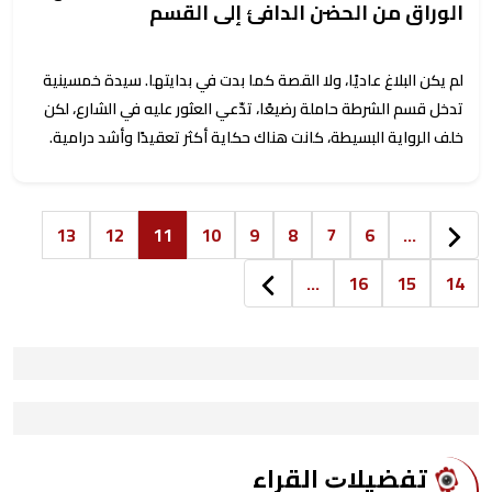
الوراق من الحضن الدافئ إلى القسم
لم يكن البلاغ عاديًا، ولا القصة كما بدت في بدايتها. سيدة خمسينية
تدخل قسم الشرطة حاملة رضيعًا، تدّعي العثور عليه في الشارع، لكن
خلف الرواية البسيطة، كانت هناك حكاية أكثر تعقيدًا وأشد درامية.
13
12
11
10
9
8
7
6
...
...
16
15
14
ﺗﻔﻀﻴﻼﺕ اﻟﻘﺮاء