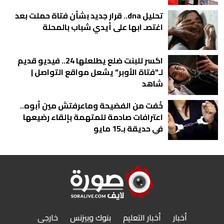
تحليل dna.. قرار جديد بشأن فتاة حملت بعد
اغتصـ ابها على أيدي شباب بالمحلة
اكسر للبنت ضلع يطلعلها 24.. فيديو قديم
لـ"فتاة الأوبر" يشعل مواقع التواصل |
شاهد
خُفت من الفضيحة وماعرفتش مين أبوه..
اعترافات صادمة للمتهمة بإلقاء رضيعها
في حديقة بـ15 مايو
أخبار
أخبار التعليم
بنوك وبيزنس
خارجى