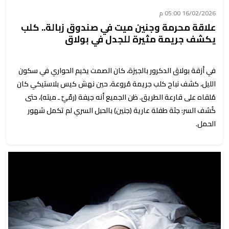
16/02/2026 05:00 م
علاقة محرمة وجنين ميت في صندوق زبالة.. كلب
يكشف جريمة مثيرة للجدل في بولاق
في أزقة بولاق الدكرور بالجيزة، كان الصمت يخيم الحواري في سكون
الليل، كشف نباح كلب جريمة مُروعة، حين نهش كيس بلاستيكي كان
مُلقاه على قارعة الطريق. ظن الجميع أنه جيفة (رمّيّ ـ ميته)، حتى
كُشف السر: جثة طفلة عارية (جنين) بالحبل السري لم تكمل شهور
الحمل.