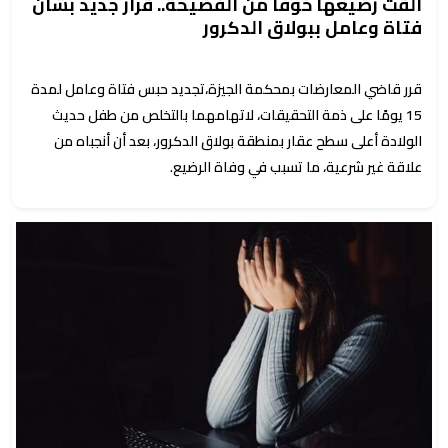
ألقت رضيعها خوفًا من الفضيحة.. قرار جديد بشأن
فتاة وعامل ببولاق الدكرور
قرر قاضي المعارضات بمحكمة الجيزة،تجديد حبس فتاة وعامل لمدة
15 يومًا على ذمة التحقيقات، لاتهامهما بالتخلص من طفل حديث
الولادة أعلى سطح عقار بمنطقة بولاق الدكرور، بعد أن أنجباه من
علاقة غير شرعية، ما تسبب في وفاة الرضيع.