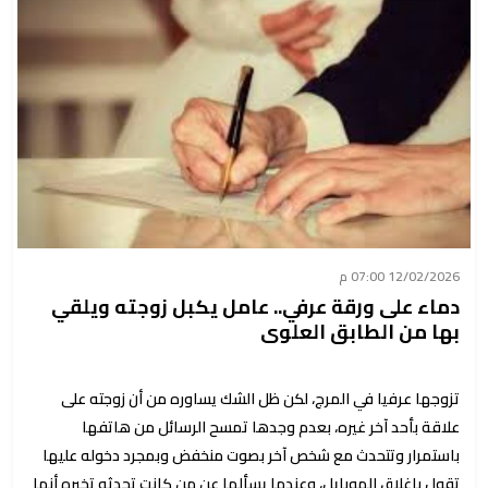
12/02/2026 07:00 م
دماء على ورقة عرفي.. عامل يكبل زوجته ويلقي
بها من الطابق العلوى
تزوجها عرفيا في المرج، لكن ظل الشك يساوره من أن زوجته على
علاقة بأحد آخر غيره، بعدم وجدها تمسح الرسائل من هاتفها
باستمرار وتتحدث مع شخص آخر بصوت منخفض وبمجرد دخوله عليها
تقول بإغلاق الموبايل، وعندما يسألها عن من كانت تحدثه تخبره أنها