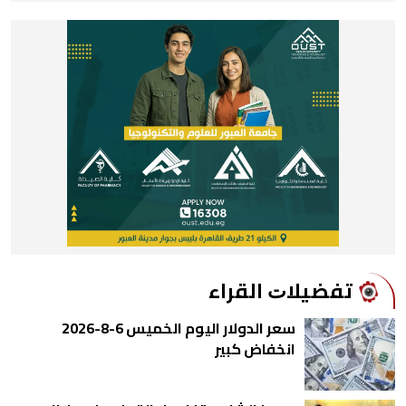
ﺗﻔﻀﻴﻼﺕ اﻟﻘﺮاء
سعر الدولار اليوم الخميس 6-8-2026
انخفاض كبير