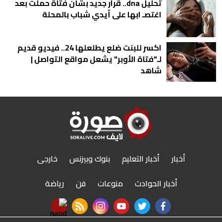
تحليل dna.. قرار جديد بشأن فتاة حملت بعد
اغتصـ ابها على أيدي شباب بالمحلة
اكسر للبنت ضلع يطلعلها 24.. فيديو قديم
لـ"فتاة الأوبر" يشعل مواقع التواصل |
شاهد
أخبار
أخبار التعليم
بنوك وبيزنس
خارجى
أخبار الحوادث
منوعات
فن
رياضة
nabd app
rss feed
instagram
youtube
twitter
facebook