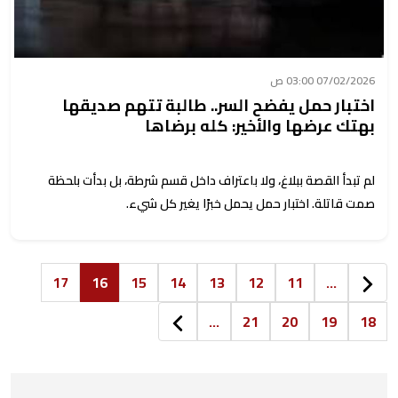
07/02/2026 03:00 ص
اختبار حمل يفضح السر.. طالبة تتهم صديقها
بهتك عرضها والأخير: كله برضاها
لم تبدأ القصة ببلاغ، ولا باعتراف داخل قسم شرطة، بل بدأت بلحظة
صمت قاتلة. اختبار حمل يحمل خبرًا يغير كل شيء.
17
16
15
14
13
12
11
...
...
21
20
19
18