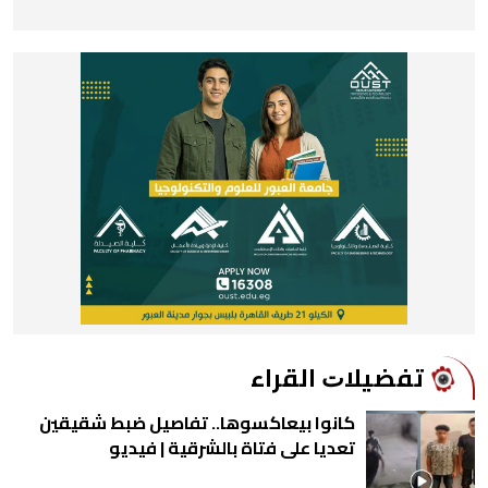
ﺗﻔﻀﻴﻼﺕ اﻟﻘﺮاء
كانوا بيعاكسوها.. تفاصيل ضبط شقيقين
تعديا على فتاة بالشرقية | فيديو