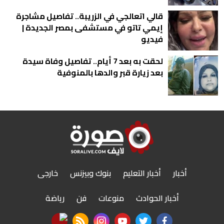
قالي اتعالجي في الزريبة.. تفاصيل مشاجرة
إيمي تاتو في مستشفى بمصر الجديدة |
فيديو
لحقت به بعد 7 أيام.. تفاصيل وفاة سيدة
بعد زيارة قبر والدها بالمنوفية
أخبار
أخبار التعليم
بنوك وبيزنس
خارجى
أخبار الحوادث
منوعات
فن
رياضة
nabd app
rss feed
instagram
youtube
twitter
facebook