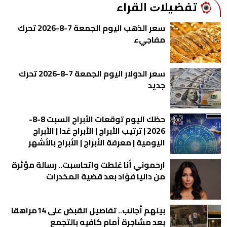
ﺗﻔﻀﻴﻼﺕ اﻟﻘﺮاء
سعر الذهب اليوم الجمعة 7-8-2026 تحرك
مفاجيء
سعر الدولار اليوم الجمعة 7-8-2026 تحرك
جديد
حظك اليوم توقعات الأبراج السبت 8-8-
2026 | ترتيب الأبراج | الأبراج غدا | الأبراج
اليومية | معرفة الأبراج | الأبراج بالأشهر
ارحموني أنا غلطت واتحاسبت.. رسالة مؤثرة
من داليا فؤاد بعد قضية المخدرات
بينهم أجانب.. تفاصيل القبض على 14مراهقا
بعد مشاجرة أمام كافيه بالتجمع