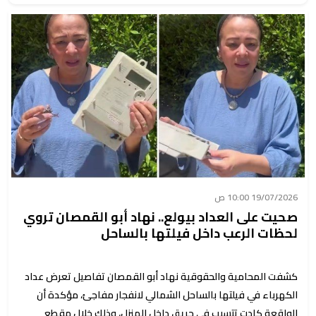
19/07/2026 10:00 ص
صحيت على العداد بيولع.. نهاد أبو القمصان تروي
لحظات الرعب داخل فيلتها بالساحل
كشفت المحامية والحقوقية نهاد أبو القمصان تفاصيل تعرض عداد
الكهرباء في فيلتها بالساحل الشمالي لانفجار مفاجئ، مؤكدة أن
الواقعة كادت تتسبب في حريق داخل المنزل، وذلك خلال مقطع