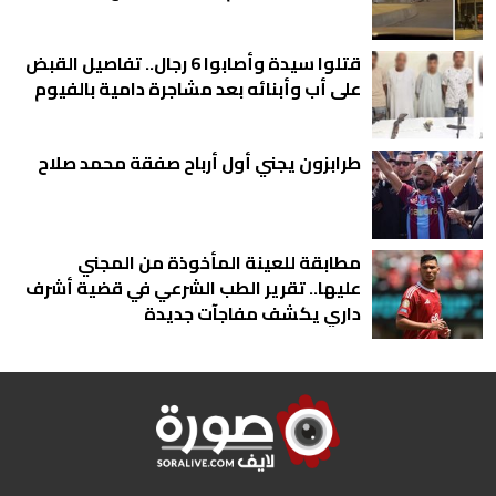
قتلوا سيدة وأصابوا 6 رجال.. تفاصيل القبض
على أب وأبنائه بعد مشاجرة دامية بالفيوم
طرابزون يجني أول أرباح صفقة محمد صلاح
مطابقة للعينة المأخوذة من المجني
عليها.. تقرير الطب الشرعي في قضية أشرف
داري يكشف مفاجآت جديدة