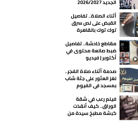
الجديد 2026/2027
بالمدارس
أثناء الصلاة.. تفاصيل
القبض على لص سرق
توك توك بالقاهرة
مقاطع خادشة.. تفاصيل
ضبط صانعة محتوى في
أكتوبر | فيديو
صدمة أثناء صلاة الفجر..
لغز العثور على جثة شاب
بمسجد في الفيوم
فيلم رعب في شقة
الوراق.. كيف أنقذت
كبشة مطبخ سيدة من
كابوس الاغتـ صاب؟