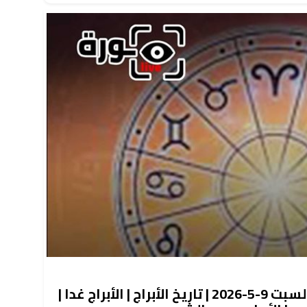
حظك اليوم توقعات الأبراج السبت 9-5-2026 | تاريخ الأبراج | الأبراج غدا |