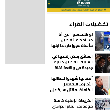
ﺗﻔﻀﻴﻼﺕ اﻟﻘﺮاء
لو هتحبسوا ابني أنا
مسامحاه..تفاصيل
مأساة عجوز طردها ابنها
من منزلها بالقاهرة |
السائق رفض رقصها في
فيديو
العربية.. تفاصيل مثيرة
جديدة في واقعة فتاة
أوبر
أطفالها شهدوا لحظاتها
الأخيرة.. التفاصيل
الكاملة لمقتل سارة على
يد زوجها في عزبة الورد
الخريطة الزمنية كاملة..
موعد بدء العام الدراسي