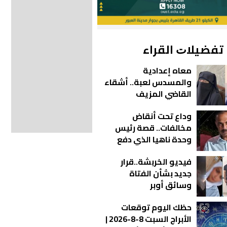
ﺗﻔﻀﻴﻼﺕ اﻟﻘﺮاء
معاه إعدادية
والمسدس لعبة.. أشقاء
القاضي المزيف
يكشفون مفاجآت
وداع تحت أنقاض
صادمة
مخالفات.. قصة رئيس
وحدة ناهيا الذي دفع
حياته ثمن واجبه
فيديو الخربشة..قرار
جديد بشأن الفتاة
وسائق أوبر
حظك اليوم توقعات
الأبراج السبت 8-8-2026 |