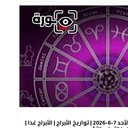
حظك اليوم توقعات الأبراج الأحد 7-6-2026 | تواريخ الأبراج | الأبراج غدا |