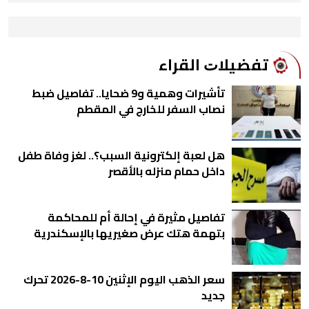
ﺗﻔﻀﻴﻼﺕ اﻟﻘﺮاء
تأشيرات وهمية و9 ضحايا.. تفاصيل ضبط
نصاب السفر للخارج في المقطم
هل لعبة إلكترونية السبب؟.. لغز وفاة طفل
داخل حمام منزله بالأقصر
تفاصيل مثيرة في إحالة أم للمحاكمة
بتهمة هتك عرض صغيريها بالإسكندرية
سعر الذهب اليوم الإثنين 10-8-2026 تحرك
جديد