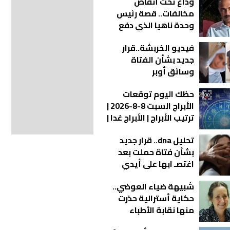
وداع تحت أنقاض
صادمة
مخالفات.. قصة رئيس
وحدة ناهيا الذي دفع
حياته ثمن واجبه
فيديو الخربشة..قرار
جديد بشأن الفتاة
وسائق أوبر
حظك اليوم توقعات
الأبراج السبت 8-8-2026 |
ترتيب الأبراج | الأبراج غدا |
الأبراج اليومية | معرفة
تحليل dna.. قرار جديد
الأبراج | الأبراج بالأشهر
بشأن فتاة حملت بعد
اغتصـ ابها على أيدي
شباب بالمحلة
شبيهة ضياء العوضي..
حكاية أسترالية حذرت
منها نقابة الأطباء
المصرية | فيديو