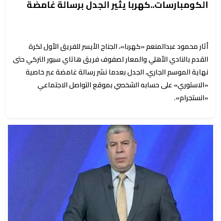
الكومبارسات..كهربا يثير الجدل برسالة غامضة
أثار محمود عبدالمنعم «كهربا»، الجناح الأيسر للفريق الأول لكرة
القدم بالنادي الأهلي والمعار لصفوف فريق هاتاي سبور التركي حتى
نهاية الموسم الجاري، الجدل بعدما نشر رسالة غامضة عبر خاصية
«الاستوري» على حسابه الشخصي بموقع التواصل الاجتماعي
«انستجرام».