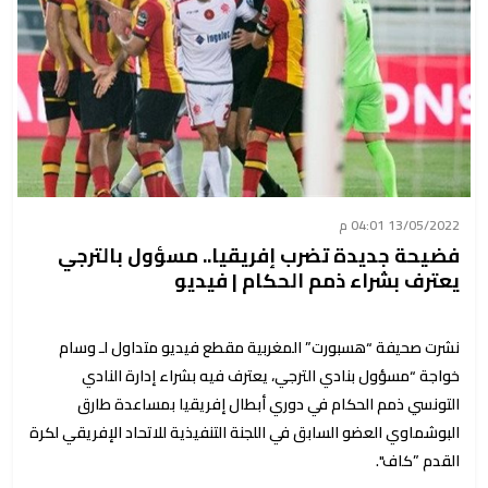
13/05/2022 04:01 م
فضيحة جديدة تضرب إفريقيا.. مسؤول بالترجي
يعترف بشراء ذمم الحكام | فيديو
نشرت صحيفة “هسبورت” المغربية مقطع فيديو متداول لـ وسام
خواجة “مسؤول بنادي الترجي، يعترف فيه بشراء إدارة النادي
التونسي ذمم الحكام في دوري أبطال إفريقيا بمساعدة طارق
البوشماوي العضو السابق في اللجنة التنفيذية للاتحاد الإفريقي لكرة
القدم ”كاف".