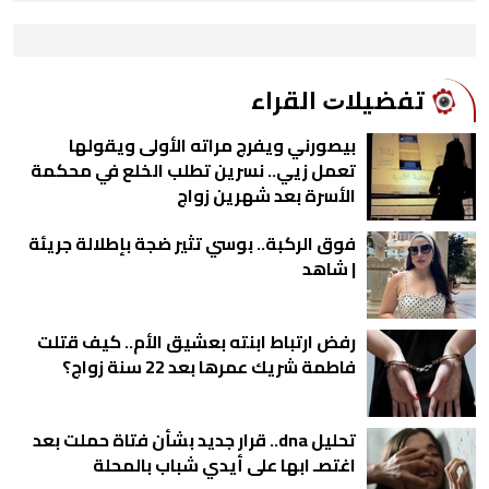
ﺗﻔﻀﻴﻼﺕ اﻟﻘﺮاء
بيصورني ويفرج مراته الأولى ويقولها
تعمل زيي.. نسرين تطلب الخلع في محكمة
الأسرة بعد شهرين زواج
فوق الركبة.. بوسي تثير ضجة بإطلالة جريئة
| شاهد
رفض ارتباط ابنته بعشيق الأم.. كيف قتلت
فاطمة شريك عمرها بعد 22 سنة زواج؟
تحليل dna.. قرار جديد بشأن فتاة حملت بعد
اغتصـ ابها على أيدي شباب بالمحلة